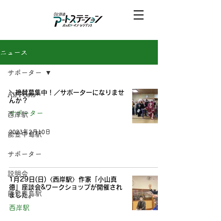
ニュース
サポーター
＼絶賛募集中！／サポーターになりませ
All Posts
んか？
サポーター
西岸駅
2023年2月10日
能登中島駅
サポーター
説明会
1月29日(日)〈西岸駅〉作家「小山真
徳」座談会&ワークショップが開催され
能登鹿島駅
ました。
西岸駅