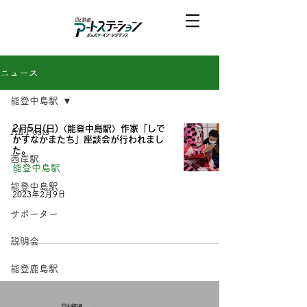
ニュース
能登中島駅
2月5日(日)〈能登中島駅〉作家「しで
All Posts
かすなかまたち」座談会が行われまし
た。
西岸駅
能登中島駅
能登中島駅
2023年2月9日
サポーター
説明会
能登鹿島駅