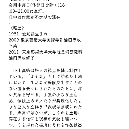
会期中毎日(休館日を除く)
18
:00~21:00に点灯。
日中は作家が不定期で滞在
​。
《略歴》
1981 愛知県生まれ
2009 東京藝術大学美術学部油画専攻
卒業
2011 東京藝術大学大学院美術研究科
油画専攻修了
小山真徳は旅人の視点を軸に制作し
ている。「よそ者」として訪れた土地
において、生活者が普段見出すことの
ない置き去りにされたものたちに、深
い共感を寄せる。手製の小さな土産
品、伝説上のモノたちが具現化したよ
うな巨大な立体まで表現は多岐にわた
る。声高ではないが、古くから土地に
存在する信仰と祝祭の気配を纏いつ
つ、うらぶれた場所にそれら作品は出