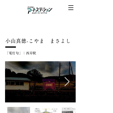
小山真徳-こやま まさよし
「電灯句」｜西岸駅