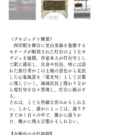
《プロジェクト概要》
西岸駅を舞台に里山里海を象徴する
モチーフが彫刻された灯台のようなオ
ブジェを展開。作家本人が灯台守とし
て駅に滞在し、自身や住民、時には訪
れた旅行者がこの土地の景色から見出
した心象風景を
「電光句」として言葉
に残していく。地域住民と関わりなが
ら電灯句を日々管理し、灯台に掲示す
る。
それは、とても些細な営みかもしれな
い。しかし、誰かにとっては、通りす
ぎてゆく日々の中で、微かに語りか
け、確かに残る言葉かもしれない。
【会期中の点灯時間】