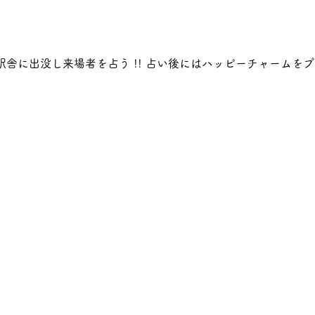
駅舎に出没し来場者を占う !! 占い後にはハッピーチャームをプ