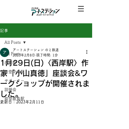
記事
All Posts
アートステーション のと鉄道
All Posts
2023年2月8日
読了時間: 1分
1月29日(日)〈西岸駅〉作
西岸駅
家「小山真徳」座談会&ワ
能登中島駅
サポーター
ークショップが開催されま
説明会
した。
能登鹿島駅
更新日：
2023年2月11日