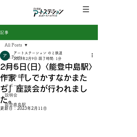
記事
All Posts
アートステーション のと鉄道
All Posts
2023年2月9日
読了時間: 1分
2月5日(日)〈能登中島駅〉
西岸駅
作家「しでかすなかまた
能登中島駅
サポーター
ち」座談会が行われまし
説明会
た。
能登鹿島駅
更新日：
2023年2月11日